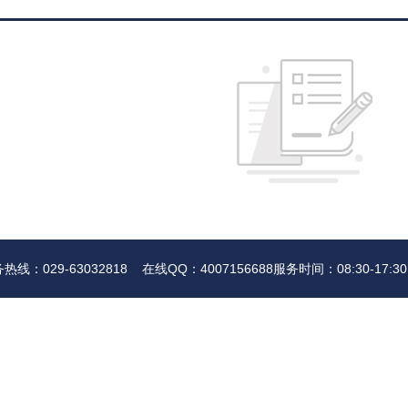
务热线：029-63032818 在线QQ：4007156688服务时间：08:30-17: