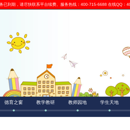
已到期，请尽快联系平台续费。服务热线：400-715-6688 在线QQ：400
德育之窗
教学教研
教师园地
学生天地